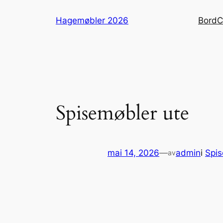
Hopp
Hagemøbler 2026
Bord
C
til
innhold
Spisemøbler ute
mai 14, 2026
—
admin
i
Spis
av