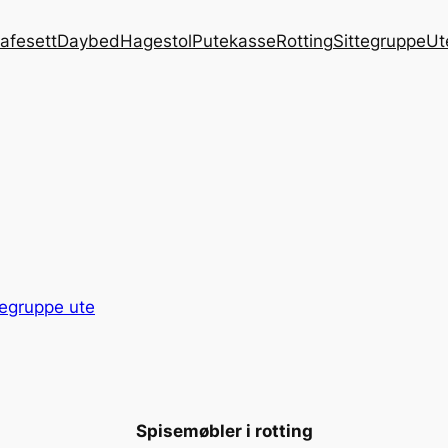
afesett
Daybed
Hagestol
Putekasse
Rotting
Sittegruppe
Ut
egruppe ute
Spisemøbler i rotting