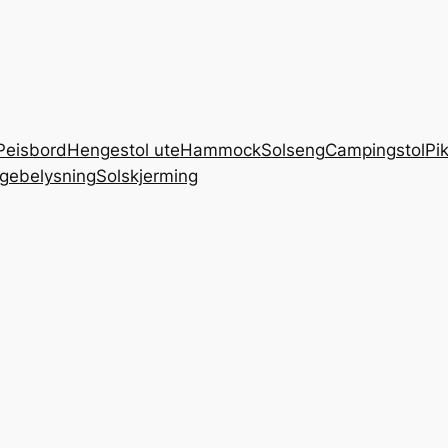
Peisbord
Hengestol ute
Hammock
Solseng
Campingstol
Pi
gebelysning
Solskjerming