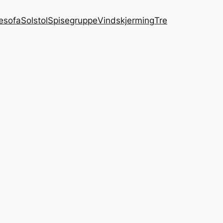
esofa
Solstol
Spisegruppe
Vindskjerming
Tre