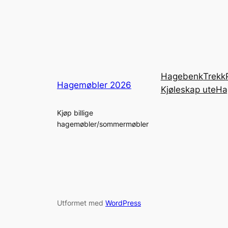
Hagebenk
Trekk
Hagemøbler 2026
Kjøleskap ute
Ha
Kjøp billige
hagemøbler/sommermøbler
Utformet med
WordPress